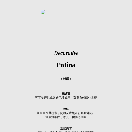
Decorative
Patina
{ 綠鏽 }
完成面
可平整鏝抹或製造肌理效果，著重自然鏽化表現
特點
高含量金屬粉末，使用反應劑進行真實鏽化，
適用於牆面，家具，物件等應用
基底要求